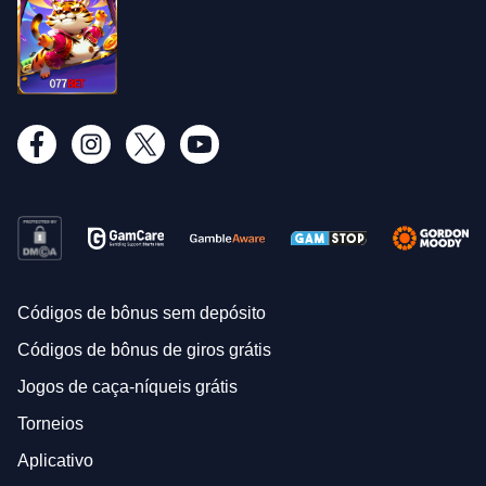
Códigos de bônus sem depósito
Códigos de bônus de giros grátis
Jogos de caça-níqueis grátis
Torneios
Aplicativo