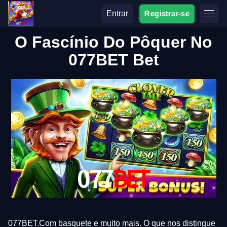
Entrar
Registrar-se
O Fascínio Do Pôquer No
077BET Bet
077BET.Com basquete e muito mais. O que nos distingue