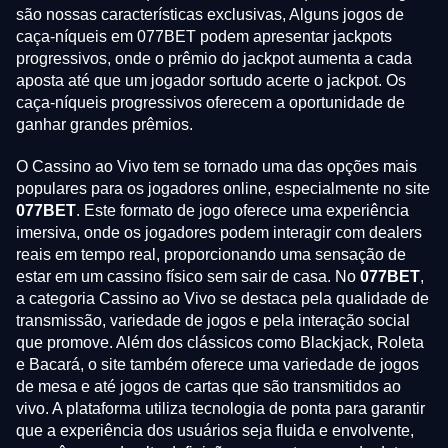
são nossas características exclusivas, Alguns jogos de
caça-níqueis em 077BET podem apresentar jackpots
progressivos, onde o prêmio do jackpot aumenta a cada
aposta até que um jogador sortudo acerte o jackpot. Os
caça-níqueis progressivos oferecem a oportunidade de
ganhar grandes prêmios.
O Cassino ao Vivo tem se tornado uma das opções mais
populares para os jogadores online, especialmente no site
077BET
. Este formato de jogo oferece uma experiência
imersiva, onde os jogadores podem interagir com dealers
reais em tempo real, proporcionando uma sensação de
estar em um cassino físico sem sair de casa. No
077BET
,
a categoria Cassino ao Vivo se destaca pela qualidade de
transmissão, variedade de jogos e pela interação social
que promove. Além dos clássicos como Blackjack, Roleta
e Bacará, o site também oferece uma variedade de jogos
de mesa e até jogos de cartas que são transmitidos ao
vivo. A plataforma utiliza tecnologia de ponta para garantir
que a experiência dos usuários seja fluida e envolvente,