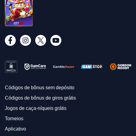
Códigos de bônus sem depósito
Códigos de bônus de giros grátis
Jogos de caça-níqueis grátis
Torneios
Aplicativo