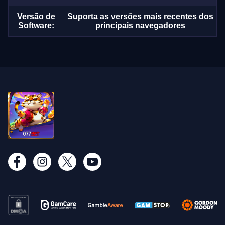
Versão de
Suporta as versões mais recentes dos
Software:
principais navegadores