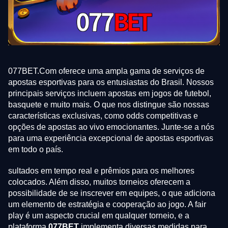
077BET.Com oferece uma ampla gama de serviços de
apostas esportivas para os entusiastas do Brasil. Nossos
principais serviços incluem apostas em jogos de futebol,
basquete e muito mais. O que nos distingue são nossas
características exclusivas, como odds competitivas e
opções de apostas ao vivo emocionantes. Junte-se a nós
para uma experiência excepcional de apostas esportivas
em todo o país.
sultados em tempo real e prêmios para os melhores
colocados. Além disso, muitos torneios oferecem a
possibilidade de se inscrever em equipes, o que adiciona
um elemento de estratégia e cooperação ao jogo. A fair
play é um aspecto crucial em qualquer torneio, e a
plataforma
077BET
implementa diversas medidas para